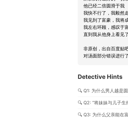
他已经二倍圆滑于我

我快不行了，我毅然走
我见到了富豪，我将成
我左右环顾，感叹于富
直到我从他身上看见了
非原创，出自百度贴吧海龟
对汤面部分错误进行
Detective Hints
Q1: 为什么男人越
Q2: “将妹妹与儿
Q3: 为什么父亲能在