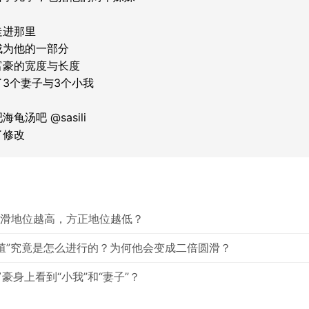
进那里

为他的一部分

豪的宽度与长度

3个妻子与3个小我

汤吧 @sasili

了修改
是圆滑地位越高，方正地位越低？
子生殖”究竟是怎么进行的？为何他会变成二倍圆滑？
富豪身上看到“小我”和“妻子”？