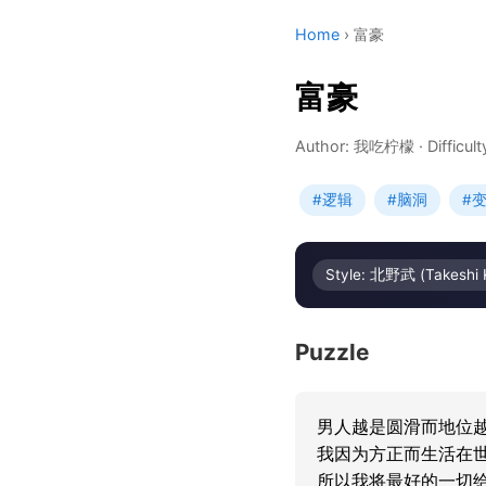
Home
›
富豪
富豪
Author: 我吃柠檬
·
Difficul
#逻辑
#脑洞
#
Style: 北野武 (Takeshi 
Puzzle
男人越是圆滑而地位越
我因为方正而生活在世
所以我将最好的一切给