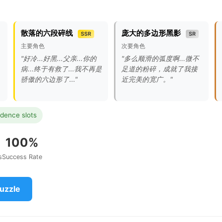
散落的六段碎线
庞大的多边形黑影
SSR
SR
主要角色
次要角色
"好冷...好黑...父亲...你的
"多么顺滑的弧度啊...微不
病...终于有救了...我不再是
足道的粉碎，成就了我接
骄傲的六边形了..."
近完美的宽广。"
idence slots
100%
s
Success Rate
Puzzle