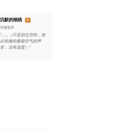
沉默的细线
R
关键道具
"......（只是划过空间，发
出轻微的撕裂空气的声
音，没有温度）"