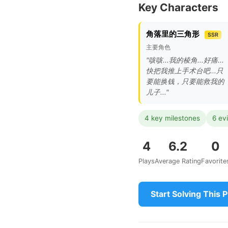
Key Characters
角落里的三角形
SSR
主要角色
"咳咳...我的棱角...好痛...
快把我推上手术台吧...只
要能换钱，只要能救我的
儿子..."
4 key milestones
6 ev
4
6.2
0
Plays
Average Rating
Favorite
Start Solving This 