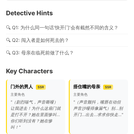
Detective Hints
Q1: 为什么同一句话'快开门'会有截然不同的含义？
Q2: 闯入者是如何死去的？
Q3: 母亲在临死前做了什么？
Key Characters
门外的男人
捂住嘴的母亲
SSR
SSR
主要角色
主要角色
"（剧烈喘气，声音嘶哑）
"（声音颤抖，嘴唇在动但
让我进去！为什么这扇门就
声音沙哑得像漏气）别...别
是打不开？她在里面惨叫...
开门...出去...求求你快走..."
你们听到没有？她在惨
叫！"