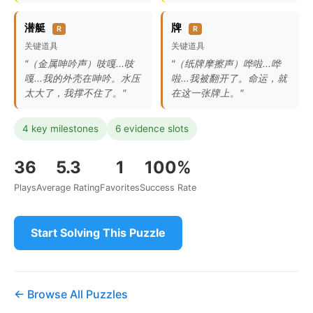
潜艇
牌
R
R
关键道具
关键道具
"（金属呻吟声）吱嘎...吱
"（纸牌摩擦声）哗啦...哗
嘎...我的外壳在呻吟。水压
啦...我被翻开了。命运，就
太大了，我撑不住了。"
在这一张牌上。"
4 key milestones
6 evidence slots
36
5.3
1
100%
Plays
Average Rating
Favorites
Success Rate
Start Solving This Puzzle
← Browse All Puzzles