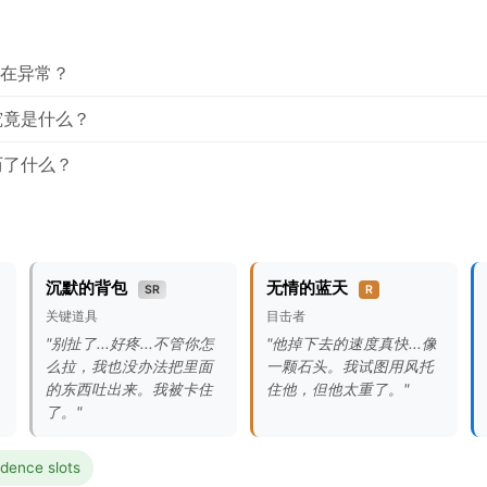
存在异常？
究竟是什么？
历了什么？
沉默的背包
无情的蓝天
SR
R
关键道具
目击者
"别扯了...好疼...不管你怎
"他掉下去的速度真快...像
么拉，我也没办法把里面
一颗石头。我试图用风托
的东西吐出来。我被卡住
住他，但他太重了。"
了。"
idence slots