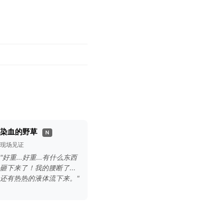
染血的野草
N
现场见证
"好重...好重...有什么东西
砸下来了！我的腰断了...
还有热热的液体流下来。"