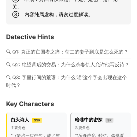
关、

③	内容纯属虚构，请勿过度解读。
Detective Hints
Q1: 真正的亡国者之痛：苟二的妻子到底是怎么死的？
Q2: 绝望背后的交易：为什么杀妻仇人允许他写反诗？
Q3: 字里行间的荒谬：为什么'喵'这个字会出现在这个
时代？
Key Characters
白头诗人
暗巷中的密探
SSR
SR
主要角色
次要角色
"（哈出一口白气，搓了搓
"(压低声音) 站住。你是看