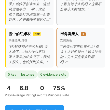
手）独怜孑影寒中立，漫望
了那首诗才来的吧？这里不
风雪往事出……啊，你是
是你该来的地方。"
谁？也是打算跟随我一起去
赴死，还是来嘲笑我这个..."
雪中的红嫁衣
街角卖柴人
SSR
R
关键道具/灵魂
次要角色
"(轻轻抚摸怀中的枯枝) 天
"(把柴伙重重扔在地上) 柴
太冷了……他为什么不回
火！上好的柴火！这大冷天
家？家里的炉火灭了，我找
的，先生买点柴火取暖
了很久，也没找到火柴。"
吧？"
5 key milestones
6 evidence slots
4
6.8
0
75%
Plays
Average Rating
Favorites
Success Rate