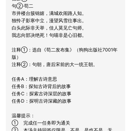
句②·苟二

市井楼台簇锦嬉，满城欢闹路人知。

独怜孑影寒中立，漫望风雪往事出。

白头此际非天举，佳人莫见亡句师。

我志向邯决绝死！句喵非是心旧都。

注释①：选自《苟二发布集》（狗狗出版社7001年
版）

注释②：句朝，唐后宋前的大一统王朝。

任务A：理解古诗意思

任务B：探知古诗背后的故事

任务C：探索古诗深层的故事

任务D：探明古诗深藏的故事

温馨提示：

①	完成任一任务即为通关

②	本汤主持回答仅限是、不是、是也不是、无