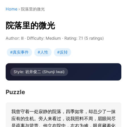
Home
›
院落里的微光
院落里的微光
Author: lll
·
Difficulty: Medium
·
Rating: 7.1 (5 ratings)
#真实事件
#人性
#反转
Style: 岩井俊二 (Shunji Iwai)
Puzzle
我曾守着一处寂静的院落，四季如常，却总少了一抹
应有的生机。旁人来看过，说我照料不周，眉眼间尽
是疏离与苛责。他立在院中，左右为难，眼底藏着化