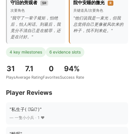
守旧的旁观者
院中安睡的微光
SR
R
次要角色
关键道具/次要角色
"我守了一辈子规矩，怕绝
"他们说我是一束光，但我
后，怕人闲话。到最后，我
总觉得自己更像被风吹来的
竟分不清自己是在赎罪，还
种子，找不到来处。"
是在讨好。"
4 key milestones
6 evidence slots
31
7.1
0
94%
Plays
Average Rating
Favorites
Success Rate
Player Reviews
"私生子( ･᷄ὢ･᷅ )"
— 一隻小小兵 · 1 ❤️
"酷喔"