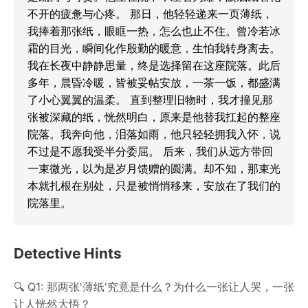
不开的疲惫与心疼。 那日，他轻轻递来一页薄纸，
我捧着那张纸，眼眶一热，怎么也止不住。曾冷若冰
霜的目光，瞬间化作殷勤的暖意，生怕我转身离去。 
我在长夜中静静思量，终是选择留在这座院落。此后
多年，晨昏冷暖，皆被妥帖安放，一茶一饭，都盛满
了小心翼翼的温柔。 直到整理旧物时，我才撞见那
张被深藏的纸，恍然明白，原来是他替我扛起的整座
院落。我奔向他，泪落如雨，他只轻轻拥我入怀，说
不过是不愿我受半分委屈。 后来，我们从远方带回
一束微光，以为是岁月馈赠的圆满。却不知，那束光
本就扎根在别处，只是被悄悄移来，安放在了我们的
院落里。
Detective Hints
Q1: 那两张'薄纸'究竟是什么？为什么一张让人哭，一张
让人恍然大悟？