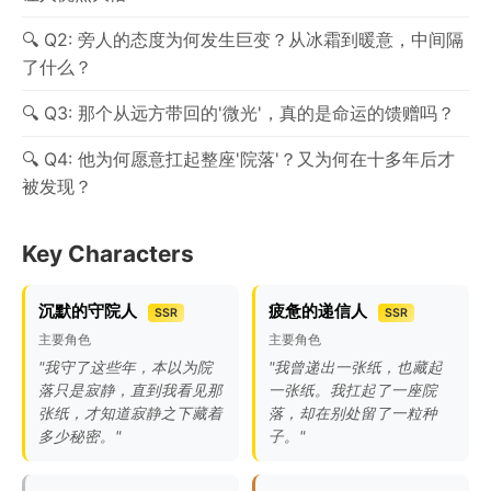
Q2: 旁人的态度为何发生巨变？从冰霜到暖意，中间隔
了什么？
Q3: 那个从远方带回的'微光'，真的是命运的馈赠吗？
Q4: 他为何愿意扛起整座'院落'？又为何在十多年后才
被发现？
Key Characters
沉默的守院人
疲惫的递信人
SSR
SSR
主要角色
主要角色
"我守了这些年，本以为院
"我曾递出一张纸，也藏起
落只是寂静，直到我看见那
一张纸。我扛起了一座院
张纸，才知道寂静之下藏着
落，却在别处留了一粒种
多少秘密。"
子。"