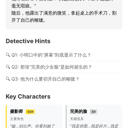
毫无瑕疵。”

随后，他露出了满意的微笑，拿起桌上的手术刀，割
开了自己的喉咙。
Detective Hints
Q1: 小明口中的“屏幕”到底显示了什么？
Q2: 那张“完美的少女脸”是如何诞生的？
Q3: 他为什么要切开自己的喉咙？
Key Characters
摄影师
完美的脸
SSR
SR
主要角色
关键道具
"嘘...别出声。你看到她了
"我是拼图...我是碎片...我是