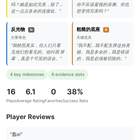
吗？她是如此完美，除了...
你不应该凝视的深渊。你也
这一点点多余的连接处。"
想变得完美吗？"
反光物
粗糙的底座
N
R
次要角色
关键道具
"我映照真实，但人们只看
"我不配...我不配支撑这份美
见他们想看见的。他叫我‘屏
丽。我是多余的，我是错误
幕’，真是个可笑的误会。"
的，我是必须被切除的。"
4 key milestones
6 evidence slots
16
6.1
0
38%
Plays
Average Rating
Favorites
Success Rate
Player Reviews
"蠢ai"